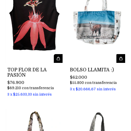
BOLSO LLAMITA :)
TOP FLOR DE LA
PASIÓN
$62.000
$76.900
$55.800
con
transferencia
$69.210
con
transferencia
3
x
$20.666,67
sin interés
3
x
$25.633,33
sin interés