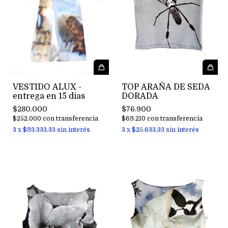
VESTIDO ALUX -
TOP ARAÑA DE SEDA
entrega en 15 dias
DORADA
$280.000
$76.900
$252.000
con
transferencia
$69.210
con
transferencia
3
x
$93.333,33
sin interés
3
x
$25.633,33
sin interés