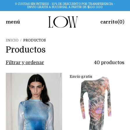
3 CUOTAS SIN INTERES - 10% DE DESCUENTO POR TRANSFERENCIA -
ENVIO GRATIS A SUCURSAL A PARTIR DE $100.000
menú
carrito
(
0
)
INICIO
/
PRODUCTOS
Productos
Filtrar y ordenar
40 productos
Envío gratis