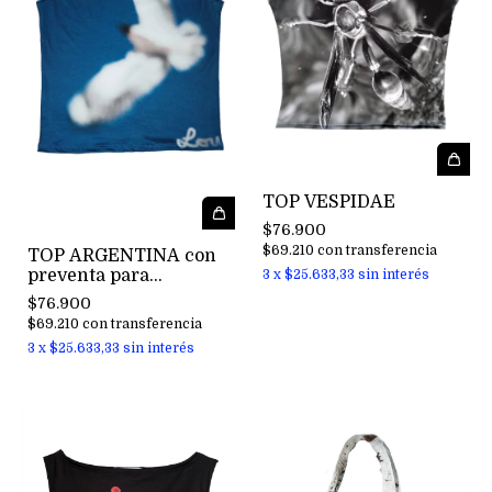
TOP VESPIDAE
$76.900
$69.210
con
transferencia
TOP ARGENTINA con
preventa para
3
x
$25.633,33
sin interés
entregar en 15 dias
$76.900
$69.210
con
transferencia
3
x
$25.633,33
sin interés