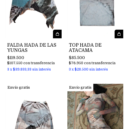
FALDA HADA DE LAS
TOP HADA DE
YUNGAS
ATACAMA
$119.500
$85.500
$107.550
con
transferencia
$76.950
con
transferencia
3
x
$39.833,33
sin interés
3
x
$28.500
sin interés
Envío gratis
Envío gratis