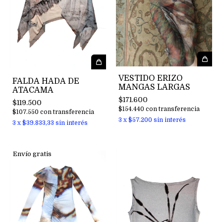
VESTIDO ERIZO
FALDA HADA DE
MANGAS LARGAS
ATACAMA
$171.600
$119.500
$154.440
con
transferencia
$107.550
con
transferencia
3
x
$57.200
sin interés
3
x
$39.833,33
sin interés
Envío gratis