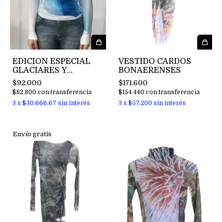
EDICION ESPECIAL
VESTIDO CARDOS
GLACIARES Y
BONAERENSES
CURIOSIDADES 11/11
$92.000
$171.600
$82.800
con
transferencia
$154.440
con
transferencia
3
x
$30.666,67
sin interés
3
x
$57.200
sin interés
Envío gratis