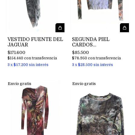
VESTIDO FUENTE DEL
SEGUNDA PIEL
JAGUAR
CARDOS
BONAERENSES
$171.600
$85.500
$154.440
con
transferencia
$76.950
con
transferencia
3
x
$57.200
sin interés
3
x
$28.500
sin interés
Envío gratis
Envío gratis