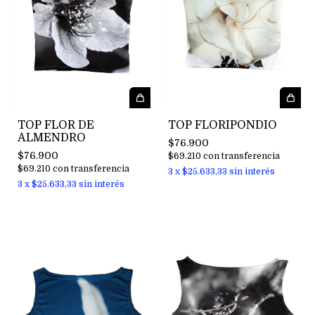
TOP FLOR DE
TOP FLORIPONDIO
ALMENDRO
$76.900
$76.900
$69.210
con
transferencia
$69.210
con
transferencia
3
x
$25.633,33
sin interés
3
x
$25.633,33
sin interés